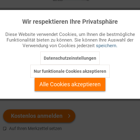
Infografik Nr. 342141
Wir respektieren Ihre Privatsphäre
Aktiv
Funktionale
Öl wurde nach dem Zweiten Weltkrieg zum wichtigsten
Diese Website verwendet Cookies, um Ihnen die bestmögliche
Energierohstoff in Deutschland. Aber seit den Ölpreisschocks
Funktionalität bieten zu können. Sie können Ihre Auswahl der
Inaktiv
Marketing
änderte sich das, und auch die Verbrauchsstrukturen sind heute
Verwendung von Cookies jederzeit
speichern.
andere als damals.
Datenschutzeinstellungen
Inaktiv
Tracking
Welchen Download brauchen Sie?
Nur funktionale Cookies akzeptieren
Inaktiv
Personalisierung
Alle Cookies akzeptieren
color
s/w-Version
Inaktiv
Service
Kostenlos anmelden
Auf Ihren Merkzettel setzen