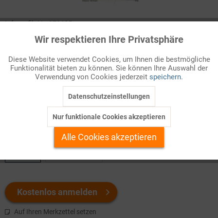
Infografik Nr. 370605
Wir respektieren Ihre Privatsphäre
Aktiv
Funktionale
Ein Land wie Deutschland verbraucht jährlich unvorstellbare
Mengen an Energie in Form von Gas, Kraftstoff, Strom, Kohle,
Diese Website verwendet Cookies, um Ihnen die bestmögliche
Funktionalität bieten zu können. Sie können Ihre Auswahl der
Holz usw. Aber wozu dienen diese Energiemengen im
Inaktiv
Marketing
Verwendung von Cookies jederzeit
speichern.
einzelnen? Die Antwort darauf fällt für jeden großen
Verbrauchsektor anders aus.
Datenschutzeinstellungen
Inaktiv
Tracking
Nur funktionale Cookies akzeptieren
Welchen Download brauchen Sie?
Inaktiv
Personalisierung
Alle Cookies akzeptieren
color
s/w-Version
Inaktiv
Service
Kostenlos anmelden
Auf Ihren Merkzettel setzen