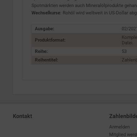
Spotmärkten werden auch Mineralölprodukte gehandel
Wechselkurse
: Rohöl wird weltweit in US-Dollar abg
Ausgabe:
02/202
Komple
Produktformat:
Datei.
Reihe:
53
Reihentitel:
Zahlenb
Kontakt
Zahlenbild
Anmelden
Mitglied wer