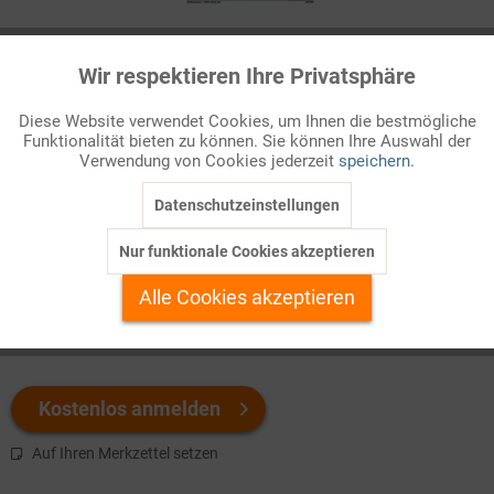
Infografik Nr. 390825
Wir respektieren Ihre Privatsphäre
Aktiv
Funktionale
Obwohl der Verkauf von Kriegswaffen restriktiv geregelt ist, ist
Diese Website verwendet Cookies, um Ihnen die bestmögliche
Deutschland der viertgrößte Exporteur von Rüstungsgütern. Das
Funktionalität bieten zu können. Sie können Ihre Auswahl der
Inaktiv
Marketing
ZAHLENBILD zeigt die importierenden Staaten und den Umfang
Verwendung von Cookies jederzeit
speichern.
der Ausfuhr. Direkt herunterladen!
Datenschutzeinstellungen
Inaktiv
Tracking
Welchen Download brauchen Sie?
Nur funktionale Cookies akzeptieren
Inaktiv
Personalisierung
Alle Cookies akzeptieren
color
s/w-Version
Inaktiv
Service
Kostenlos anmelden
Auf Ihren Merkzettel setzen