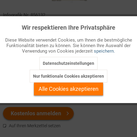
Infografik Nr. 856132
Wir respektieren Ihre Privatsphäre
Aktiv
Die Entwicklung der Staatsverschuldung in den USA seit 1950 in
Funktionale
einer grafischen Darstellung. Der Text geht den wesentlichen
Diese Website verwendet Cookies, um Ihnen die bestmögliche
Gründen für den Anstieg der Schulden nach. Ideal für den Politik-
Funktionalität bieten zu können. Sie können Ihre Auswahl der
Inaktiv
Marketing
oder Geschichtsunterricht!
Verwendung von Cookies jederzeit
speichern.
Datenschutzeinstellungen
Inaktiv
Tracking
Welchen Download brauchen Sie?
Nur funktionale Cookies akzeptieren
Inaktiv
Personalisierung
color
s/w-Version
Alle Cookies akzeptieren
Inaktiv
Service
Kostenlos anmelden
Auf Ihren Merkzettel setzen