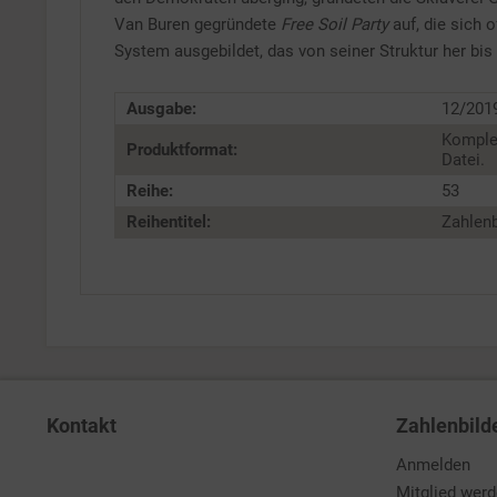
Van Buren gegründete
Free Soil Party
auf, die sich 
System ausgebildet, das von seiner Struktur her bis
Ausgabe:
12/201
Komple
Produktformat:
Datei.
Reihe:
53
Reihentitel:
Zahlenb
Kontakt
Zahlenbild
Anmelden
Mitglied wer