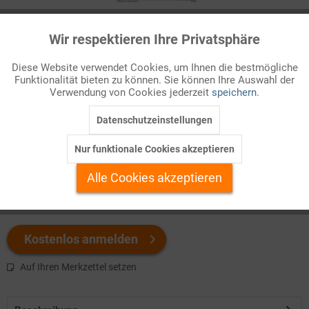
Infografik Nr. 855256
Wir respektieren Ihre Privatsphäre
Aktiv
Funktionale
30 570 falsche oder irreführende Behauptungen stellte Trump in
Diese Website verwendet Cookies, um Ihnen die bestmögliche
Funktionalität bieten zu können. Sie können Ihre Auswahl der
vier Jahren auf. Ein Baron Münchhausen der Neuzeit? Jetzt
Inaktiv
Marketing
Verwendung von Cookies jederzeit
speichern.
mehr anschauen!
Datenschutzeinstellungen
Inaktiv
Tracking
Welchen Download brauchen Sie?
Nur funktionale Cookies akzeptieren
Inaktiv
Personalisierung
Alle Cookies akzeptieren
color
s/w-Version
Inaktiv
Service
Kostenlos anmelden
Auf Ihren Merkzettel setzen