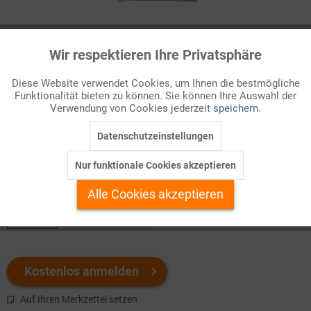
Infografik Nr. 665038
Wir respektieren Ihre Privatsphäre
Aktiv
Funktionale
Verwundbar durch Klimawandel
Diese Website verwendet Cookies, um Ihnen die bestmögliche
Die Auswirkungen des Klimawandels auf die Ökosysteme der
Funktionalität bieten zu können. Sie können Ihre Auswahl der
Inaktiv
Marketing
Verwendung von Cookies jederzeit
speichern.
Erde sind längst zu spüren. Das gehäufte Auftreten extremer
Wetterereignisse, mit hoher Wahrschein ...
Datenschutzeinstellungen
Inaktiv
Tracking
Nur funktionale Cookies akzeptieren
Welchen Download brauchen Sie?
Inaktiv
Personalisierung
Alle Cookies akzeptieren
color
s/w-Version
Inaktiv
Service
Kostenlos anmelden
Auf Ihren Merkzettel setzen