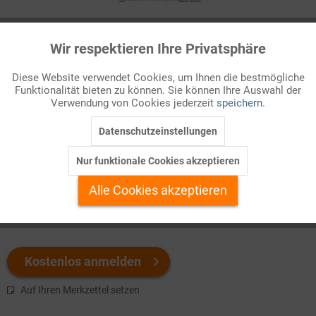
Infografik Nr. 635235
Wir respektieren Ihre Privatsphäre
Aktiv
Funktionale
Für die Energiewende sind seltene Erden unabdingbar, man
Diese Website verwendet Cookies, um Ihnen die bestmögliche
braucht sie etwa für Elektroautos oder Windkraftanlagen. Aber
Funktionalität bieten zu können. Sie können Ihre Auswahl der
Inaktiv
Marketing
ihre Förderung ist bislang noch sehr aufwendig. Und ein einziges
Verwendung von Cookies jederzeit
speichern.
Land hat nahezu ein Fördermonopol: China.
Datenschutzeinstellungen
Inaktiv
Tracking
Welchen Download brauchen Sie?
Nur funktionale Cookies akzeptieren
Inaktiv
Personalisierung
Alle Cookies akzeptieren
color
s/w-Version
Inaktiv
Service
Kostenlos anmelden
Auf Ihren Merkzettel setzen