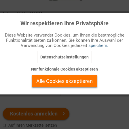
Infografik Nr. 636338
Wir respektieren Ihre Privatsphäre
Aktiv
Funktionale
Eine 2019 veröffentlichte Studie der Energy Watch Group (EWG)
und der finnischen Universität LUT hält eine globale und
Diese Website verwendet Cookies, um Ihnen die bestmögliche
Funktionalität bieten zu können. Sie können Ihre Auswahl der
vollständige Energiewende noch vor 2050 für technisch und
Inaktiv
Marketing
Verwendung von Cookies jederzeit
speichern.
wirtschaftlich machbar. Wie der zukünftige Energiemix
aussehen könnte, zeigt das für 2050 berechnete Modell.
Datenschutzeinstellungen
Inaktiv
Tracking
Nur funktionale Cookies akzeptieren
Welchen Download brauchen Sie?
Inaktiv
Personalisierung
Alle Cookies akzeptieren
color
s/w-Version
Inaktiv
Service
Kostenlos anmelden
Auf Ihren Merkzettel setzen