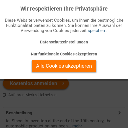
Infografik Nr. 632238
Wir respektieren Ihre Privatsphäre
Aktiv
Funktionale
Verlinkung_zur_deutschen_Ausgabe
Diese Website verwendet Cookies, um Ihnen die bestmögliche
Funktionalität bieten zu können. Sie können Ihre Auswahl der
Inaktiv
Marketing
Verwendung von Cookies jederzeit
speichern.
Welchen Download brauchen Sie?
Datenschutzeinstellungen
Inaktiv
Tracking
Nur funktionale Cookies akzeptieren
color
s/w-Version
Inaktiv
Personalisierung
Alle Cookies akzeptieren
Inaktiv
Service
Kostenlos anmelden
Auf Ihren Merkzettel setzen
Beschreibung
le. Since its invention at the end of the 19th century, the
automobile production has been...
mehr