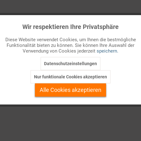
Wir respektieren Ihre Privatsphäre
Aktiv
Funktionale
Diese Website verwendet Cookies, um Ihnen die bestmögliche
Funktionalität bieten zu können. Sie können Ihre Auswahl der
Inaktiv
Marketing
Verwendung von Cookies jederzeit
speichern.
Datenschutzeinstellungen
Inaktiv
Tracking
Nur funktionale Cookies akzeptieren
Inaktiv
Personalisierung
Alle Cookies akzeptieren
Inaktiv
Service