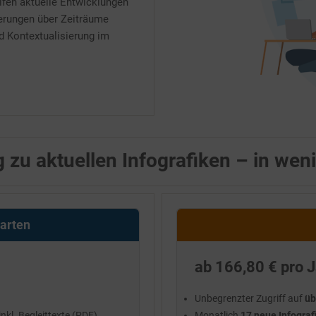
eifen aktuelle Entwicklungen
derungen über Zeiträume
nd Kontextualisierung im
 zu aktuellen Infografiken – in wen
tarten
ab 166,80 € pro J
Unbegrenzter Zugriff auf
üb
kl. Begleittexte (PDF)
Monatlich
17 neue Infograf