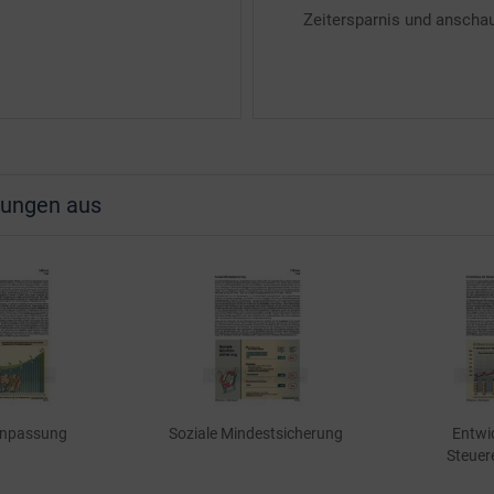
Zeitersparnis und anschau
lungen aus
passung
Soziale Mindestsicherung
Entwick
Steuere