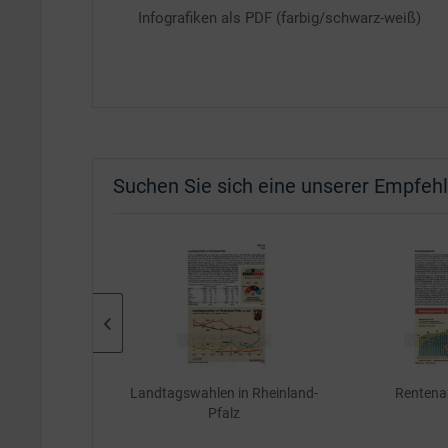
Infografiken als PDF (farbig/schwarz-weiß)
Suchen Sie sich eine unserer Empfeh
n in Baden-
Landtagswahlen in Rheinland-
Rentenan
berg
Pfalz