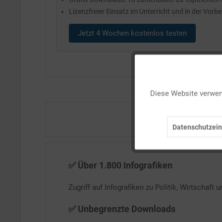
Lizenzfreier Einsatz im Unterricht und in der Vorb
Jetzt 4 Wochen kostenlos testen
Funktionale
Diese Website verwend
Marketing
Datenschutzein
Tracking
Personalisierung
✅ Über 1.800 Infografiken
Zugriff auf Infografiken zu Politik, Wirtschaft 
Service
✅ Unbegrenzte Downloads