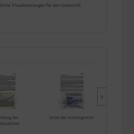
liche Visualisierungen für den Unterricht
TIPP!
lung der
Unter der Armutsgrenze
Konsum von
innahmen
illega