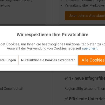
ereitung
Verwaltung über Merkboxen
Jetzt Jahres-Abo absc
Wir respektieren Ihre Privatsphäre
et Cookies, um Ihnen die bestmögliche Funktionalität bieten zu k
Auswahl der Verwendung von Cookies jederzeit
speichern.
Die Grundlage für aktuellen Unterricht
Alle Cookies
stellungen
Nur funktionale Cookies akzeptieren
✅ 17 neue Infografik
und Gesellschaft
Reglemäßig aktuelle Them
✅ Effiziente Unterric