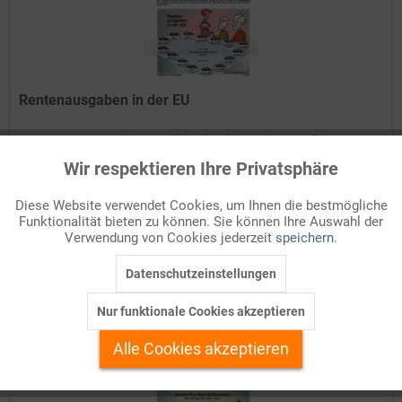
Rentenausgaben in der EU
Das Rentensystem in Deutschland steht vor einer großen
Bewährungsprobe. Mit dem Eintritt der geburtenstarken
Wir respektieren Ihre Privatsphäre
Aktiv
Funktionale
Jahrgänge, der sogenannten Boomer-Generation, ins Rentenalter,
verschieben sich die Gewichte zwischen Beitragszahlern und...
Diese Website verwendet Cookies, um Ihnen die bestmögliche
Funktionalität bieten zu können. Sie können Ihre Auswahl der
Details
Inaktiv
Marketing
Verwendung von Cookies jederzeit
speichern.
Auf Ihren Merkzettel setzen
Datenschutzeinstellungen
Inaktiv
Tracking
Nur funktionale Cookies akzeptieren
Inaktiv
Personalisierung
Alle Cookies akzeptieren
Inaktiv
Service