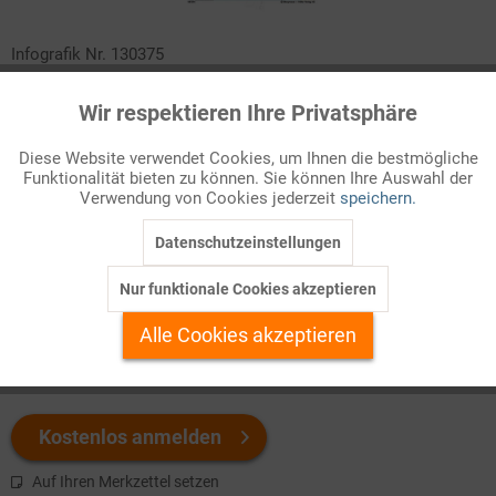
Infografik Nr. 130375
Das Grundrecht auf Asyl ist im Grundgesetz verankert. Per
Wir respektieren Ihre Privatsphäre
Aktiv
Funktionale
Gesetz soll unberechtigten Asylanträgen aber ein Riegel
vorgeschoben werden. Was bedeutet das für Menschen, die aus
Diese Website verwendet Cookies, um Ihnen die bestmögliche
Funktionalität bieten zu können. Sie können Ihre Auswahl der
Inaktiv
"sicheren Drittstaaten" oder "sicheren Herkunftsstaaten"
Marketing
Verwendung von Cookies jederzeit
speichern.
einreisen?
Datenschutzeinstellungen
Inaktiv
Tracking
Welchen Download brauchen Sie?
Nur funktionale Cookies akzeptieren
Inaktiv
Personalisierung
Alle Cookies akzeptieren
color
s/w-Version
Inaktiv
Service
Kostenlos anmelden
Auf Ihren Merkzettel setzen