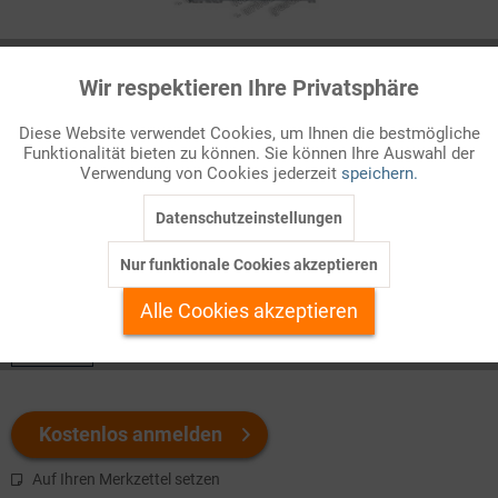
Infografik Nr. 130316
Wir respektieren Ihre Privatsphäre
Aktiv
Funktionale
Gesetzliche Betreuung
Diese Website verwendet Cookies, um Ihnen die bestmögliche
Immer mehr Menschen erreichen ein hohes Alter. Damit wächst
Funktionalität bieten zu können. Sie können Ihre Auswahl der
Inaktiv
Marketing
Verwendung von Cookies jederzeit
speichern.
auch die Zahl derjenigen, die in den letzten Lebensjahren auf die
Hilfe anderer Menschen angewiesen s ...
Datenschutzeinstellungen
Inaktiv
Tracking
Nur funktionale Cookies akzeptieren
Welchen Download brauchen Sie?
Inaktiv
Personalisierung
Alle Cookies akzeptieren
color
Inaktiv
Service
Kostenlos anmelden
Auf Ihren Merkzettel setzen