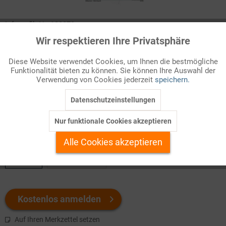
Infografik Nr. 128079
Wir respektieren Ihre Privatsphäre
Aktiv
Funktionale
Einheitliche Regelungen beim Kaufrecht sollen dafür sorgen,
dass Verbraucher problemlos in allen Ländern der EU einkaufen
Diese Website verwendet Cookies, um Ihnen die bestmögliche
Funktionalität bieten zu können. Sie können Ihre Auswahl der
können. In Deutschland wurde das BGB entsprechend
Inaktiv
Marketing
Verwendung von Cookies jederzeit
speichern.
angepasst. Was ist nach neuem Recht unter einem Sachmangel
zu verstehen? Und was ändert sich für die Verbraucher?
Datenschutzeinstellungen
Inaktiv
Tracking
Nur funktionale Cookies akzeptieren
Welchen Download brauchen Sie?
Inaktiv
Personalisierung
Alle Cookies akzeptieren
color
s/w-Version
Inaktiv
Service
Kostenlos anmelden
Auf Ihren Merkzettel setzen