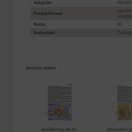
Ausgabe:
10/202
eps-Ver
Produktformat:
Ausgabe
Reihe:
53
Reihentitel:
Zahlenb
Ähnliche Artikel
Bevölkerung der EU
Zuwanderung 