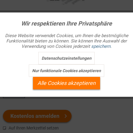
Infografik Nr. 701754
Wir respektieren Ihre Privatsphäre
Aktiv
Funktionale
Die Bündnispolitik Bismarcks
Diese Website verwendet Cookies, um Ihnen die bestmögliche
Auf dem Wiener Kongress (1815) hatten die europäischen
Funktionalität bieten zu können. Sie können Ihre Auswahl der
Inaktiv
Marketing
Verwendung von Cookies jederzeit
speichern.
Fürsten eine Staatenordnung errichtet, die auf dem Prinzip des
Machtgleichgewichts
basierte: ...
Datenschutzeinstellungen
Inaktiv
Tracking
Nur funktionale Cookies akzeptieren
Welchen Download brauchen Sie?
Inaktiv
Personalisierung
Alle Cookies akzeptieren
color
Inaktiv
Service
Kostenlos anmelden
Auf Ihren Merkzettel setzen