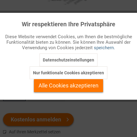
Infografik Nr. 880010
Wir respektieren Ihre Privatsphäre
Aktiv
Funktionale
Die Kolonialisierung Afrikas
Diese Website verwendet Cookies, um Ihnen die bestmögliche
Aus europäischer Sicht blieb Afrika lange ein unbekannter
Funktionalität bieten zu können. Sie können Ihre Auswahl der
Inaktiv
Marketing
Verwendung von Cookies jederzeit
speichern.
Kontinent. Nur Nordafrika war stets Teil der europäischen
Geschichte, der Rest des Kontinents abe ...
Datenschutzeinstellungen
Inaktiv
Tracking
Nur funktionale Cookies akzeptieren
Welchen Download brauchen Sie?
Inaktiv
Personalisierung
Alle Cookies akzeptieren
color
s/w-Version
Inaktiv
Service
Kostenlos anmelden
Auf Ihren Merkzettel setzen