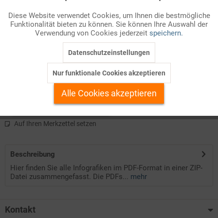
Diese Website verwendet Cookies, um Ihnen die bestmögliche
Diese Datei umfasst alle Infografiken der Ausgabe 12/2021.
Funktionalität bieten zu können. Sie können Ihre Auswahl der
Inaktiv
Marketing
Verwendung von Cookies jederzeit
speichern.
Die Infografiken sind im PDF-Format in eine ZIP-Datei gepackt.
Datenschutzeinstellungen
Inaktiv
Tracking
Die PDF-Dateien stehen Ihnen als Farb- und Schwarz-Weiß-
Version bequem mit einem Download zur Verfügung.
Nur funktionale Cookies akzeptieren
Inaktiv
Personalisierung
Alle Cookies akzeptieren
Kostenlos anmelden
Inaktiv
Service
Auf Ihren Merkzettel setzen
Beschreibung
Hier finden Sie alle Infografiken im PDF-Format in einer ZIP-
Datei zusammengefasst. Die PDFs...
mehr
Kontakt