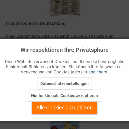
Frauenrechte in Deutschland
Über Jahrhunderte waren Frauen in Europa auf nahezu allen
Ebenen des gesellschaftlichen Lebens benachteiligt. Erst im Zuge
der vom Menschenrechtsideal der Aufklärung geprägten
Wir respektieren Ihre Privatsphäre
Aktiv
Funktionale
europäischen Revolutionen begann der politische Kampf der...
Diese Website verwendet Cookies, um Ihnen die bestmögliche
Details
Funktionalität bieten zu können. Sie können Ihre Auswahl der
Inaktiv
Marketing
Verwendung von Cookies jederzeit
speichern.
Auf Ihren Merkzettel setzen
Datenschutzeinstellungen
Inaktiv
Tracking
TIPP!
Nur funktionale Cookies akzeptieren
Inaktiv
Personalisierung
Alle Cookies akzeptieren
Inaktiv
Service