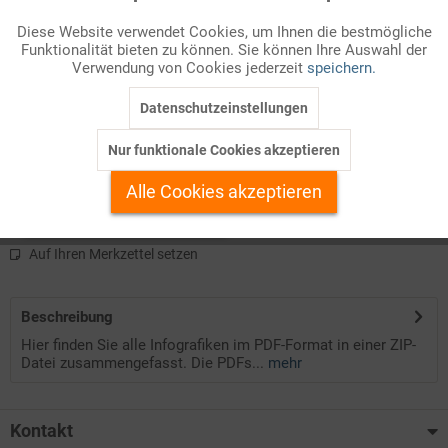
Diese Website verwendet Cookies, um Ihnen die bestmögliche
Diese Datei umfasst alle Infografiken der Ausgabe 07/2023.
Funktionalität bieten zu können. Sie können Ihre Auswahl der
Inaktiv
Marketing
Verwendung von Cookies jederzeit
speichern.
Die Infografiken sind im PDF-Format in eine ZIP-Datei gepackt.
Datenschutzeinstellungen
Inaktiv
Tracking
Die PDF-Dateien stehen Ihnen als Farb- und Schwarz-Weiß-
Version bequem mit einem Download zur Verfügung.
Nur funktionale Cookies akzeptieren
Inaktiv
Personalisierung
Alle Cookies akzeptieren
Kostenlos anmelden
Inaktiv
Service
Auf Ihren Merkzettel setzen
Beschreibung
Hier finden Sie alle Infografiken im PDF-Format in einer ZIP-
Datei zusammengefasst. Die PDFs...
mehr
Kontakt