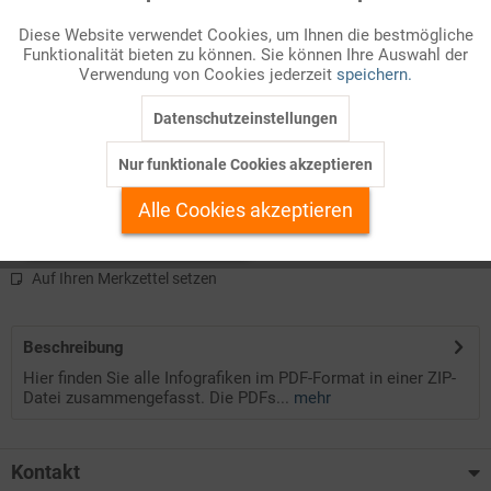
Diese Website verwendet Cookies, um Ihnen die bestmögliche
Diese Datei umfasst alle Infografiken der Ausgabe 03/2025.
Funktionalität bieten zu können. Sie können Ihre Auswahl der
Inaktiv
Marketing
Verwendung von Cookies jederzeit
speichern.
Die Infografiken sind im PDF-Format in eine ZIP-Datei gepackt.
Datenschutzeinstellungen
Inaktiv
Tracking
Die PDF-Dateien stehen Ihnen als Farb- und Schwarz-Weiß-
Version bequem mit einem Download zur Verfügung.
Nur funktionale Cookies akzeptieren
Inaktiv
Personalisierung
Alle Cookies akzeptieren
Kostenlos anmelden
Inaktiv
Service
Auf Ihren Merkzettel setzen
Beschreibung
Hier finden Sie alle Infografiken im PDF-Format in einer ZIP-
Datei zusammengefasst. Die PDFs...
mehr
Kontakt