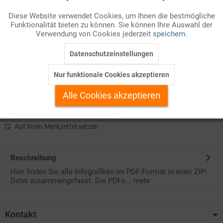
Diese Website verwendet Cookies, um Ihnen die bestmögliche
Diese Datei umfasst alle Infografiken der Ausgabe 05/2025.
Funktionalität bieten zu können. Sie können Ihre Auswahl der
Inaktiv
Marketing
Verwendung von Cookies jederzeit
speichern.
Die Infografiken sind im PDF-Format in eine ZIP-Datei gepackt.
Datenschutzeinstellungen
Inaktiv
Tracking
Die PDF-Dateien stehen Ihnen als Farb- und Schwarz-Weiß-
Version bequem mit einem Download zur Verfügung.
Nur funktionale Cookies akzeptieren
Inaktiv
Personalisierung
Alle Cookies akzeptieren
Kostenlos anmelden
Inaktiv
Service
Auf Ihren Merkzettel setzen
Beschreibung
Hier finden Sie alle Infografiken im PDF-Format in einer ZIP-
Datei zusammengefasst. Die PDFs...
mehr
Kontakt