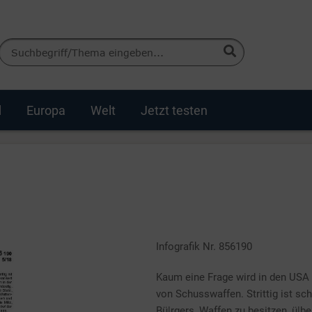
d
Europa
Welt
Jetzt testen
Infografik Nr. 856190
Kaum eine Frage wird in den USA s
von Schusswaffen. Strittig ist sch
Bü|rgers, Waffen zu besitzen, ü|be