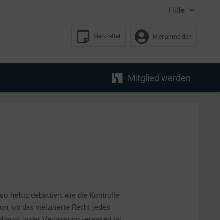
Hilfe
Merkzettel
Hier anmelden
Mitglied werden
o heftig debattiert wie die Kontrolle
on, ob das vielzitierte Recht jedes
rhaupt in der Verfassung verankert ist.