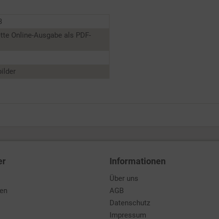
8
tte Online-Ausgabe als PDF-
ilder
er
Informationen
Über uns
den
AGB
Datenschutz
Impressum