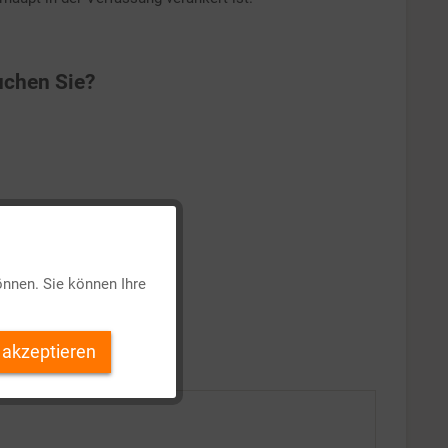
chen Sie?
Aktiv
önnen. Sie können Ihre
Inaktiv
 akzeptieren
Inaktiv
Inaktiv