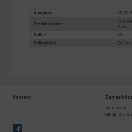
Service
Ausgabe:
05/201
Komple
Produktformat:
Datei.
Reihe:
53
Reihentitel:
Zahlenb
Kontakt
Zahlenbild
Anmelden
Mitglied wer