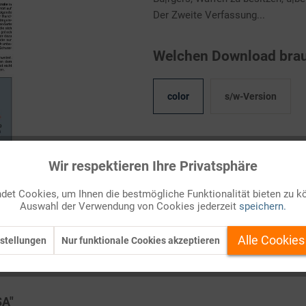
Der Zweite Verfassung...
Welchen Download brau
color
s/w-Version
Kostenlos anmelden
Wir respektieren Ihre Privatsphäre
Auf Ihren Merkzettel setzen
et Cookies, um Ihnen die bestmögliche Funktionalität bieten zu k
Auswahl der Verwendung von Cookies jederzeit
speichern.
Alle Cookies
stellungen
Nur funktionale Cookies akzeptieren
SA"