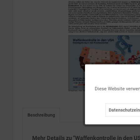
Funktionale
Diese Website verwend
Marketing
Datenschutzein
Tracking
Beschreibung
Personalisierung
Mehr Details zu "Waffenkontrolle in den U