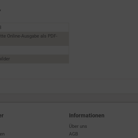
"
8
tte Online-Ausgabe als PDF-
ilder
er
Informationen
Über uns
den
AGB