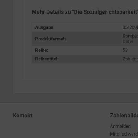
Personalisierung
Mehr Details zu "Die Sozialgerichtsbarkeit
Service
Ausgabe:
05/200
Komple
Produktformat:
Datei.
Reihe:
53
Reihentitel:
Zahlenb
Kontakt
Zahlenbild
Anmelden
Mitglied wer