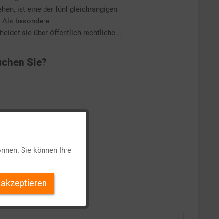
en, ist eine der fünf gleichrangigen
. Als besondere
idet sie über öffentlich-rechtliche...
chen Sie?
Aktiv
önnen. Sie können Ihre
Inaktiv
 akzeptieren
Inaktiv
Inaktiv