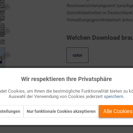
Reichsversicherungsamt zurückgeh
Gerichtsbarkeiten in Deutschland
Verwaltungsgerichtsbarkeit entsche
Welchen Download brau
color
Wir respektieren Ihre Privatsphäre
Kostenlos anmelden
et Cookies, um Ihnen die bestmögliche Funktionalität bieten zu k
Auf Ihren Merkzettel setzen
Auswahl der Verwendung von Cookies jederzeit
speichern.
Alle Cookies
stellungen
Nur funktionale Cookies akzeptieren