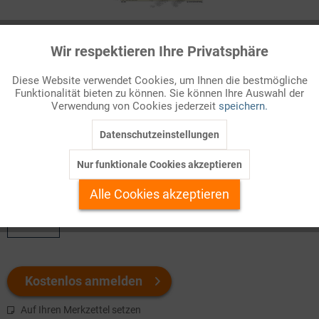
Infografik Nr. 130380
Wir respektieren Ihre Privatsphäre
Aktiv
Funktionale
Mit dem lange umstrittenen Zuwanderungsgesetz erhielt die
Diese Website verwendet Cookies, um Ihnen die bestmögliche
Bundesrepublik Deutschland 2005 ein neues, vereinfachtes
Funktionalität bieten zu können. Sie können Ihre Auswahl der
Inaktiv
Marketing
Ausländerrecht. Kern der Neuregelung ist das
Verwendung von Cookies jederzeit
speichern.
Aufenthaltsgesetz
, das ausdrücklich der Steuerung und
Begrenzung des Zuzugs in die Bu...
Datenschutzeinstellungen
Inaktiv
Tracking
Nur funktionale Cookies akzeptieren
Welchen Download brauchen Sie?
Inaktiv
Personalisierung
Alle Cookies akzeptieren
color
Inaktiv
Service
Kostenlos anmelden
Auf Ihren Merkzettel setzen