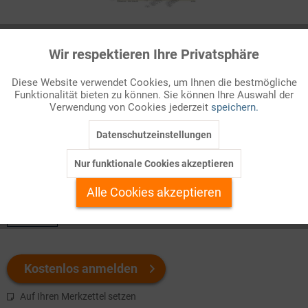
Infografik Nr. 136405
Wir respektieren Ihre Privatsphäre
Aktiv
Funktionale
Kriegsdienstverweigerung und Zivildienst
Diese Website verwendet Cookies, um Ihnen die bestmögliche
Der 2. Weltkrieg mit seinen Schrecken lag erst wenige Jahre
Funktionalität bieten zu können. Sie können Ihre Auswahl der
Inaktiv
Marketing
Verwendung von Cookies jederzeit
speichern.
zurück, als am 23.5.1949 das Grundgesetz für die
Bundesrepublik Deutschland in Kra ...
Datenschutzeinstellungen
Inaktiv
Tracking
Nur funktionale Cookies akzeptieren
Welchen Download brauchen Sie?
Inaktiv
Personalisierung
Alle Cookies akzeptieren
color
Inaktiv
Service
Kostenlos anmelden
Auf Ihren Merkzettel setzen