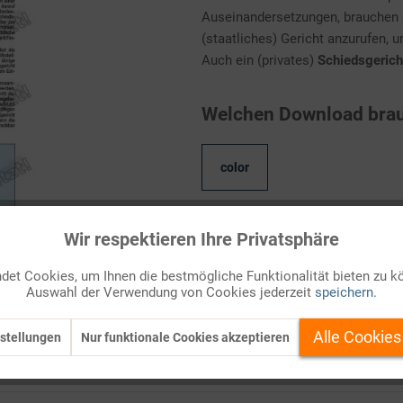
Auseinandersetzungen, brauchen s
(staatliches) Gericht anzurufen, 
Auch ein (privates)
Schiedsgerich
Welchen Download brau
color
Wir respektieren Ihre Privatsphäre
Kostenlos anmelden
et Cookies, um Ihnen die bestmögliche Funktionalität bieten zu k
Auf Ihren Merkzettel setzen
Auswahl der Verwendung von Cookies jederzeit
speichern.
Alle Cookies
stellungen
Nur funktionale Cookies akzeptieren