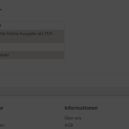
"
4
tte Online-Ausgabe als PDF-
ilder
er
Informationen
Über uns
den
AGB