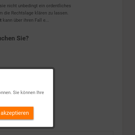
ie nicht unbedingt ein ordentliches
um die Rechtslage klären zu lassen.
t
kann über ihren Fall e...
chen Sie?
Aktiv
önnen. Sie können Ihre
Inaktiv
 akzeptieren
Inaktiv
Inaktiv