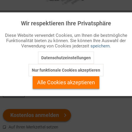
Infografik Nr. 128057
Wir respektieren Ihre Privatsphäre
Aktiv
Funktionale
Verbraucherverträge außerhalb von Geschäftsräumen
Diese Website verwendet Cookies, um Ihnen die bestmögliche
Immer wieder werden Privatleute an der Haustür oder unterwegs
Funktionalität bieten zu können. Sie können Ihre Auswahl der
Inaktiv
Marketing
Verwendung von Cookies jederzeit
speichern.
mit vermeintlich günstigen Waren- oder
Dienstleistungsangeboten geködert ...
Datenschutzeinstellungen
Inaktiv
Tracking
Nur funktionale Cookies akzeptieren
Welchen Download brauchen Sie?
Inaktiv
Personalisierung
Alle Cookies akzeptieren
color
Inaktiv
Service
Kostenlos anmelden
Auf Ihren Merkzettel setzen