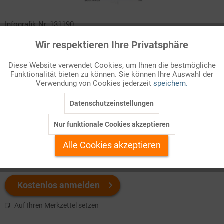
Infografik Nr. 131190
Wir respektieren Ihre Privatsphäre
Aktiv
Seit 2012 steigt die Zahl der Drogentoten in Deutschland Jahr
Funktionale
um Jahr fast kontinuierlich an. Der Mischkonsum verschiedener
Diese Website verwendet Cookies, um Ihnen die bestmögliche
Substanzen birgt offenbar ein wachsendes Risiko. Zahlen und
Funktionalität bieten zu können. Sie können Ihre Auswahl der
Inaktiv
Marketing
Fakten zu einer dramatischen Entwicklung!
Verwendung von Cookies jederzeit
speichern.
Datenschutzeinstellungen
Inaktiv
Tracking
Welchen Download brauchen Sie?
Nur funktionale Cookies akzeptieren
Inaktiv
Personalisierung
color
s/w-Version
Alle Cookies akzeptieren
Inaktiv
Service
Kostenlos anmelden
Auf Ihren Merkzettel setzen