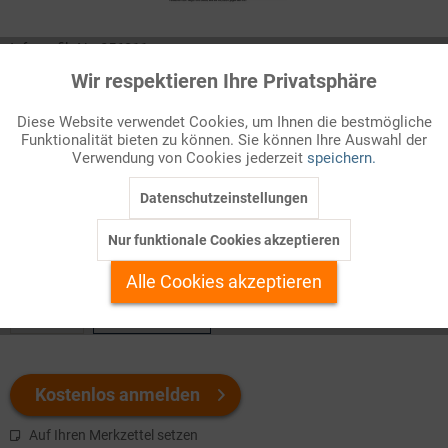
Infografik Nr. 856311
Wir respektieren Ihre Privatsphäre
Aktiv
Funktionale
Die Rolle der USA als globale Supermacht wird besonders
augenfällig durch das Netz ständiger Militärbasen, das sie rund
Diese Website verwendet Cookies, um Ihnen die bestmögliche
Funktionalität bieten zu können. Sie können Ihre Auswahl der
um den Erdball gespannt haben. Kein anderer Staat unterhält
Inaktiv
Marketing
Verwendung von Cookies jederzeit
speichern.
auch nur annähernd so viele militärische Stützpunkte jenseits
seiner Grenzen.
Datenschutzeinstellungen
Inaktiv
Tracking
Nur funktionale Cookies akzeptieren
Welchen Download brauchen Sie?
Inaktiv
Personalisierung
Alle Cookies akzeptieren
color
s/w-Version
Inaktiv
Service
Kostenlos anmelden
Auf Ihren Merkzettel setzen