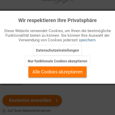
Infografik Nr. 855214
Wir respektieren Ihre Privatsphäre
Aktiv
Funktionale
Präsidentenwahl in den USA 2012
Diese Website verwendet Cookies, um Ihnen die bestmögliche
Wie schon vier Jahre zuvor boten die USA bei der
Funktionalität bieten zu können. Sie können Ihre Auswahl der
Inaktiv
Marketing
Verwendung von Cookies jederzeit
speichern.
Präsidentenwahl im Herbst 2012 das Bild einer tief gespaltenen
Nation. 2008 schaffte mit dem Demokraten ...
Datenschutzeinstellungen
Inaktiv
Tracking
Nur funktionale Cookies akzeptieren
Welchen Download brauchen Sie?
Inaktiv
Personalisierung
Alle Cookies akzeptieren
color
Inaktiv
Service
Kostenlos anmelden
Auf Ihren Merkzettel setzen