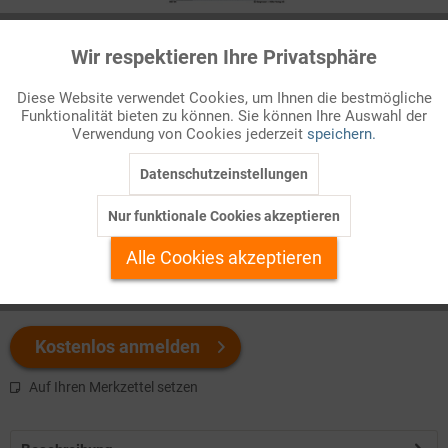
Infografik Nr. 856125
Wir respektieren Ihre Privatsphäre
Aktiv
Funktionale
Das ZAHLENBILD stellt den US-Haushalt seit 1993 dar und
Diese Website verwendet Cookies, um Ihnen die bestmögliche
Funktionalität bieten zu können. Sie können Ihre Auswahl der
liefert Erklärungen für die zumeist jährlichen Defizite. Direkt
Inaktiv
Marketing
Verwendung von Cookies jederzeit
speichern.
herunterladen!
Datenschutzeinstellungen
Inaktiv
Tracking
Welchen Download brauchen Sie?
Nur funktionale Cookies akzeptieren
Inaktiv
Personalisierung
Alle Cookies akzeptieren
color
s/w-Version
Inaktiv
Service
Kostenlos anmelden
Auf Ihren Merkzettel setzen