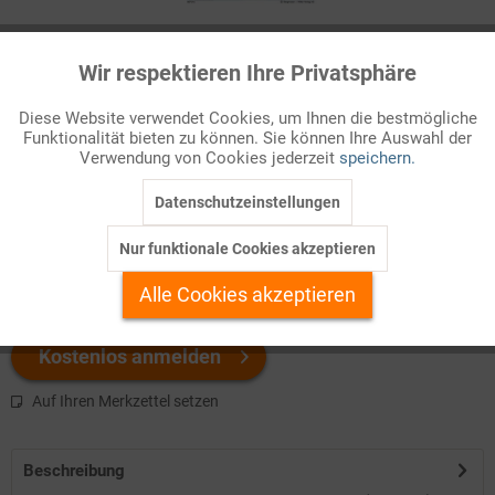
Infografik Nr. 857210
Wir respektieren Ihre Privatsphäre
Aktiv
Funktionale
Das Nordamerikanische Freihandelsabkommen USMCA führte
Diese Website verwendet Cookies, um Ihnen die bestmögliche
das NAFTA-Abkommen fort.
Funktionalität bieten zu können. Sie können Ihre Auswahl der
Inaktiv
Marketing
Verwendung von Cookies jederzeit
speichern.
Welchen Download brauchen Sie?
Datenschutzeinstellungen
Inaktiv
Tracking
Nur funktionale Cookies akzeptieren
color
s/w-Version
Inaktiv
Personalisierung
Alle Cookies akzeptieren
Inaktiv
Service
Kostenlos anmelden
Auf Ihren Merkzettel setzen
Beschreibung