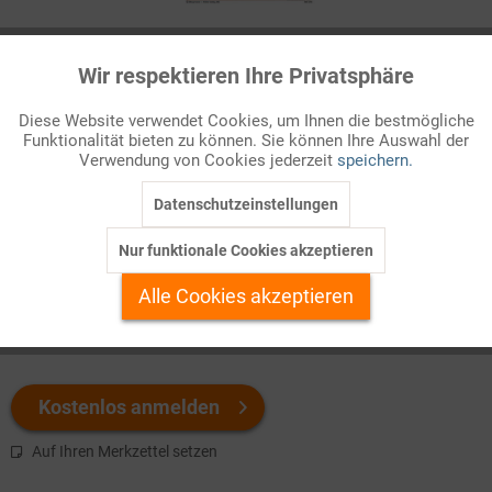
Infografik Nr. 855216
Wir respektieren Ihre Privatsphäre
Aktiv
Funktionale
Dieses ZAHLENBILD zeichnet die Präsidentenwahl in den USA
Diese Website verwendet Cookies, um Ihnen die bestmögliche
2020 nach. Vom von der Pandemie geprägten, über das
Funktionalität bieten zu können. Sie können Ihre Auswahl der
Inaktiv
Marketing
Wahlergebnis bis zu dessen Anfechtung durch D. Trump. Hier
Verwendung von Cookies jederzeit
speichern.
herunterladen!
Datenschutzeinstellungen
Inaktiv
Tracking
Welchen Download brauchen Sie?
Nur funktionale Cookies akzeptieren
Inaktiv
Personalisierung
Alle Cookies akzeptieren
color
s/w-Version
Inaktiv
Service
Kostenlos anmelden
Auf Ihren Merkzettel setzen