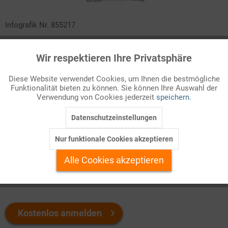
Infografik Nr. 855217
Vier Jahre nach seiner Niederlage gegen Joe Biden konnte
Wir respektieren Ihre Privatsphäre
Aktiv
Donald Trump im November 2024 seinen Wahlerfolg von 2016
Funktionale
wiederholen. Die Ereignisse des Wahljahrs und die Ergebnisse
Diese Website verwendet Cookies, um Ihnen die bestmögliche
der Wahl finden Sie hier kurz zusammengefasst. Im Kartenbild:
Funktionalität bieten zu können. Sie können Ihre Auswahl der
Inaktiv
Marketing
die von Trump und seiner Gegnerin Kamala Harris eroberten US-
Verwendung von Cookies jederzeit
speichern.
Bundesstaaten!
Datenschutzeinstellungen
Inaktiv
Tracking
Welchen Download brauchen Sie?
Nur funktionale Cookies akzeptieren
Inaktiv
Personalisierung
Alle Cookies akzeptieren
color
s/w-Version
Inaktiv
Service
Kostenlos anmelden