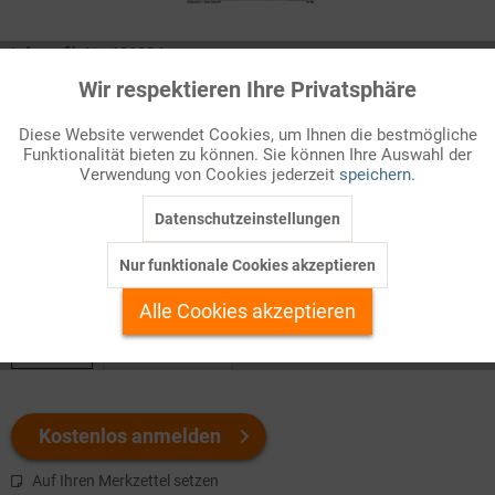
Infografik Nr. 681284
Wir respektieren Ihre Privatsphäre
Aktiv
Funktionale
Der Angriffskrieg Russlands gegen die Ukraine kennt am Ende
nur Verlierer. Neben den unmittelbar beteiligten Staaten ist die
Diese Website verwendet Cookies, um Ihnen die bestmögliche
Funktionalität bieten zu können. Sie können Ihre Auswahl der
ganze Welt von den Auswirkungen dieses Kriegs betroffen. So
Inaktiv
Marketing
Verwendung von Cookies jederzeit
speichern.
führt der Wegfall der Getreideexporte aus Russland und der
Ukraine zu ernsthaften Versorgungsproblemen.
Datenschutzeinstellungen
Inaktiv
Tracking
Nur funktionale Cookies akzeptieren
Welchen Download brauchen Sie?
Inaktiv
Personalisierung
Alle Cookies akzeptieren
color
s/w-Version
Inaktiv
Service
Kostenlos anmelden
Auf Ihren Merkzettel setzen