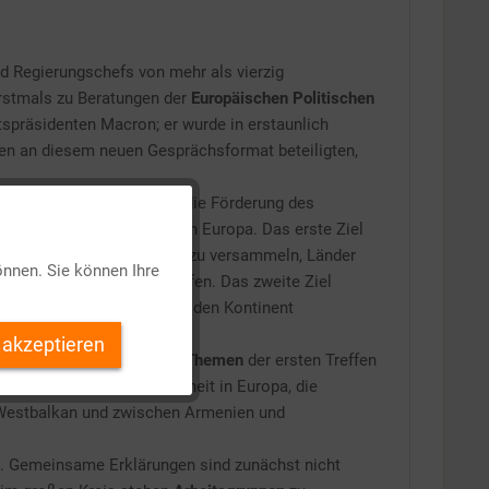
d Regierungschefs von mehr als vierzig
rstmals zu Beratungen der
Europäischen Politischen
präsidenten Macron; er wurde in erstaunlich
aten an diesem neuen Gesprächsformat beteiligten,
lgemein gehaltene
Ziele
: ● die Förderung des
Aktiv
tabilität und Wohlstand in Europa. Das erste Ziel
 EFTA usw.) an einem Tisch zu versammeln, Länder
önnen. Sie können Ihre
zu Großbritannien zu knüpfen. Das zweite Ziel
Inaktiv
 Zusammenhalt zu wahren, den Kontinent
 akzeptieren
Inaktiv
t zur EU gehörenden Land.
Themen
der ersten Treffen
dnung, Frieden und Sicherheit in Europa, die
m Westbalkan und zwischen Armenien und
Inaktiv
at. Gemeinsame Erklärungen sind zunächst nicht