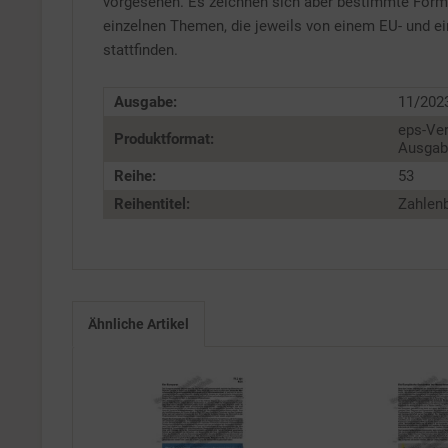
vorgesehen. Es zeichnen sich aber bestimmte For
Service
einzelnen Themen, die jeweils von einem EU- und 
stattfinden.
Ausgabe:
11/202
eps-Ver
Produktformat:
Ausgabe
Reihe:
53
Reihentitel:
Zahlenb
Ähnliche Artikel