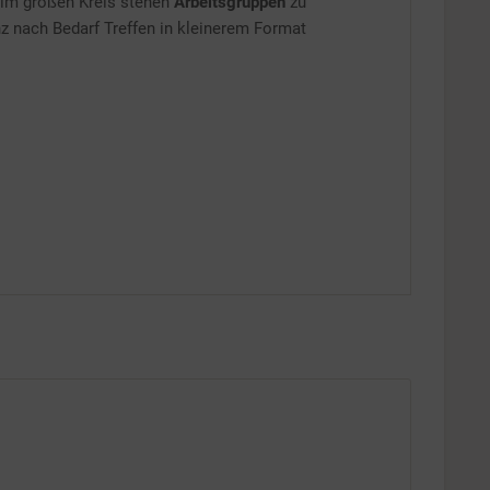
Inaktiv
 im großen Kreis stehen
Arbeitsgruppen
zu
 nach Bedarf Treffen in kleinerem Format