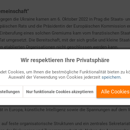
emeinschaft"
gegen die Ukraine kamen am 6. Oktober 2022 in Prag die Staats- un
opäischen Rats und die Präsidentin der Europäischen Kommission e
inberufung eines solchen Gremiums kam vom französischen Staats
 Tat umgesetzt. Die Bereitschaft, mit der sich große und kleine Sta
 den etablierten Organisationen nicht geschlossen werden kann.
usslands und Russlands) in der EPG zusammenführt, sind eher al
Wir respektieren Ihre Privatsphäre
en von gemeinsamem Interesse und ● die Stärkung von Sicherheit, S
achtet ihrer Zugehörigkeit zu sonstigen Organisationen (EU, NATO,
et Cookies, um Ihnen die bestmögliche Funktionalität bieten zu k
 EU-Warteliste stehen, einzubinden und auch wieder engere Kontakte 
Auswahl der Verwendung von Cookies jederzeit
speichern.
gehenden Zusammenbruch der europäischen Sicherheitsordnung den
ischen Interessen zu wahren.
Alle Cookies
stellungen
Nur funktionale Cookies akzeptieren
h zusammen, abwechselnd in einem EU-Mitgliedstaat und einem nich
ieg in der Ukraine und seine Auswirkungen auf die internationale Or
tät in Europa, künstliche Intelligenz sowie die Spannungen auf de
 auf feste organisatorische Strukturen und ein zentrales Sekretari