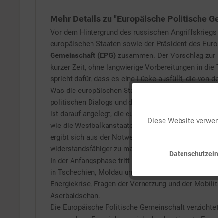
Mehr Details zu "Europäische Politische G
Vor dem Hintergrund des russischen Angriffskriegs 
europäischen Staaten sowie der Präsident des Eur
Gemeinschaft (EPG)
zusammen. Der Vorschlag zur E
kurzer Zeit, ohne langwierige Vorbereitungen in die
spricht dafür, dass es eine Lücke ausfüllt, die von
Was die europäischen Staaten (mit Ausnahme Weißr
politischen Dialogs und der Zusammenarbeit in Frag
Funktionale
ist darauf angelegt, die europäischen Staaten unge
Diese Website verwend
wie die Westbalkanstaaten, die seit Jahren auf der
Marketing
ergibt sich aus der Notwendigkeit, nach dem weit
widerstandsfähiger zu machen und seine geostrateg
Datenschutzein
In der Anfangsphase tritt die EPG zweimal jährlic
Tracking
in Tschechien, Moldau und Spanien waren u.a. der Kr
Energiekrise, Fragen der Vernetzung und der Mobili
Personalisierung
Aserbaidschan.
Die Europäische Politische Gemeinschaft verzichtet