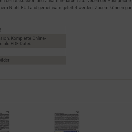
men der Diskussion und Zusammenarbeit ab. Neben der Aussprache
einem Nicht-EU-Land gemeinsam geleitet werden. Zudem können ganz
3
sion, Komplette Online-
 als PDF-Datei.
ilder