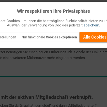
Wir respektieren Ihre Privatsphäre
ue Mitbenutzer tun?
uf den kompletten
„Einladungslink“
.
et Cookies, um Ihnen die bestmögliche Funktionalität bieten zu k
Auswahl der Verwendung von Cookies jederzeit
speichern.
eite geführt.
en ein.
Alle Cookies
stellungen
Nur funktionale Cookies akzeptieren
zer benötigen Sie einen neuen Einladungslink. Sobald der Link ein
für einen weiteren Mitbenutzer mehr eingesetzt werden.
t mit der aktiven Mitgliedschaft verknüpft.
icken Sie dafür auf „Angemeldet“ und dann „Mitgliedschaften“.