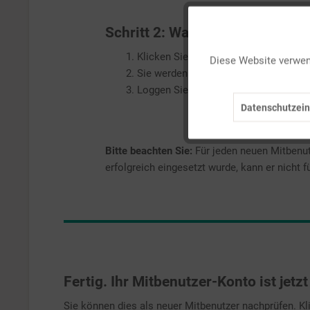
Schritt 2: Was soll jetzt der ne
Funktionale
1. Klicken Sie
innerhalb von 14 Tagen
a
Diese Website verwend
2. Sie werden automatisch zur Anmeldes
Marketing
3. Loggen Sie sich mit Ihren Anmeldedat
Datenschutzein
Tracking
Bitte beachten Sie:
Für jeden neuen Mitbenut
Personalisierung
erfolgreich eingesetzt wurde, kann er nicht 
Service
Fertig. Ihr Mitbenutzer-Konto ist jetz
Sie können dies als neuer Mitbenutzer nachprüfen. Kl