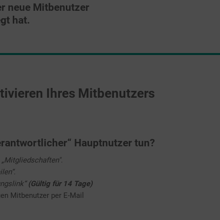
der neue Mitbenutzer
gt hat.
tivieren Ihres Mitbenutzers
verantwortlicher“ Hauptnutzer tun?
f
„Mitgliedschaften"
.
ilen“
.
ungslink“
(Gültig für 14 Tage)
uen Mitbenutzer per E-Mail