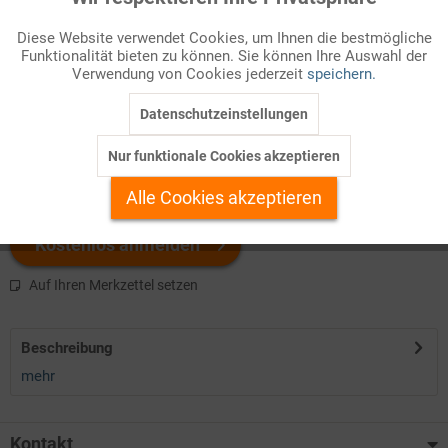
Funktionale
Diese Website verwendet Cookies, um Ihnen die bestmögliche
Infografik Nr. 872639
Funktionalität bieten zu können. Sie können Ihre Auswahl der
Inaktiv
Marketing
Verwendung von Cookies jederzeit
speichern.
Welchen Download brauchen Sie?
Datenschutzeinstellungen
Inaktiv
Tracking
Nur funktionale Cookies akzeptieren
color
Inaktiv
Personalisierung
Alle Cookies akzeptieren
Inaktiv
Service
Kostenlos anmelden
Auf Ihren Merkzettel setzen
Beschreibung
mehr
Kontakt