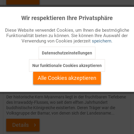
Auf Ihren Merkzettel setzen
Wir respektieren Ihre Privatsphäre
Aktiv
Funktionale
Diese Website verwendet Cookies, um Ihnen die bestmögliche
TIPP!
Funktionalität bieten zu können. Sie können Ihre Auswahl der
Inaktiv
Marketing
Verwendung von Cookies jederzeit
speichern.
Datenschutzeinstellungen
Inaktiv
Tracking
Nur funktionale Cookies akzeptieren
Inaktiv
Personalisierung
Alle Cookies akzeptieren
Myanmar
Inaktiv
Service
Der historische Kern Myanmars liegt in der fruchtbaren Tiefebene
des Irrawaddy-Flusses, wo seit dem elften Jahrhundert
buddhistische Königreiche existierten. Deren Träger war die
Volksgruppe der Bamar, von denen sich der Landesname...
Details