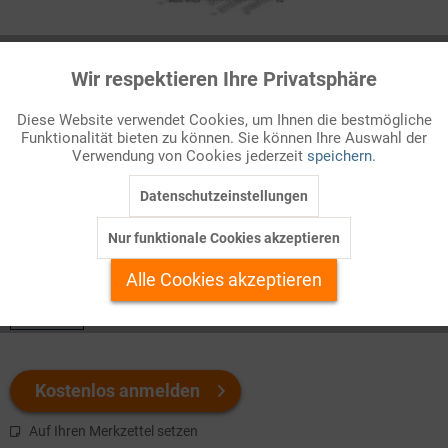
Infografik Nr. 874504
Wir respektieren Ihre Privatsphäre
Aktiv
Funktionale
Regionale Konflikte in Pakistan
Diese Website verwendet Cookies, um Ihnen die bestmögliche
Zahlreiche Konflikte bedrohen die Stabilität des
Funktionalität bieten zu können. Sie können Ihre Auswahl der
Inaktiv
Marketing
Verwendung von Cookies jederzeit
speichern.
Atomwaffenstaates Pakistan. Die innere Ordnung des Landes
ist geprägt vom Spannungsverhältnis zwischen ...
Datenschutzeinstellungen
Inaktiv
Tracking
Nur funktionale Cookies akzeptieren
Welchen Download brauchen Sie?
Inaktiv
Personalisierung
Alle Cookies akzeptieren
color
Inaktiv
Service
Kostenlos anmelden
Auf Ihren Merkzettel setzen