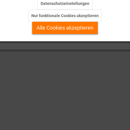
Zahlenbilder
Datenschutzeinstellungen
Inaktiv
Tracking
Informationen
Nur funktionale Cookies akzeptieren
Inaktiv
Personalisierung
Alle Cookies akzeptieren
© 2026 Bergmoser + Höller Verlag AG. Alle Rechte vorbehalten.
Inaktiv
Service