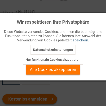
Infografik Nr. 515551
Wir respektieren Ihre Privatsphäre
Über die Anzahl Erwachsener, denen elementarer Lese- und
Aktiv
Funktionale
Schreibfähigkeiten fehlen, gab es in Deutschland lange nur
Diese Website verwendet Cookies, um Ihnen die bestmögliche
grobe Schätzungen. 2011 legte ein Forschungsteam der
Funktionalität bieten zu können. Sie können Ihre Auswahl der
Inaktiv
Marketing
Universität Hamburg erstmals eine Studie vor, die das Ausmaß
Verwendung von Cookies jederzeit
speichern.
des „funktionalen Analphabetismus“, wie er damals bezeichnet
Datenschutzeinstellungen
wurde, in seinen verschiedenen Abstufungen erfasste.
Inaktiv
Tracking
Nur funktionale Cookies akzeptieren
Welchen Download brauchen Sie?
Inaktiv
Personalisierung
Alle Cookies akzeptieren
color
s/w-Version
Inaktiv
Service
Kostenlos anmelden