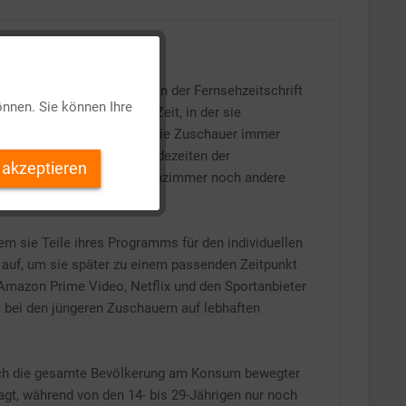
Aktiv
den Programmen, wie sie in der Fernsehzeitschrift
önnen. Sie können Ihre
 von TV-Sendungen zu der Zeit, in der sie
Inaktiv
o Woche ein. Doch machen die Zuschauer immer
von den vorgegebenen Sendezeiten der
 akzeptieren
n dem Fernsehapparat im Wohnzimmer noch andere
Inaktiv
Inaktiv
em sie Teile ihres Programms für den individuellen
auf, um sie später zu einem passenden Zeitpunkt
Amazon Prime Video, Netflix und den Sportanbieter
Inaktiv
m bei den jüngeren Zuschauern auf lebhaften
isch die gesamte Bevölkerung am Konsum bewegter
agt, während von den 14- bis 29-Jährigen nur noch