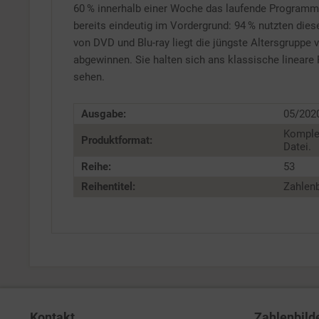
60 % innerhalb einer Woche das laufende Programm 
bereits eindeutig im Vordergrund: 94 % nutzten di
von DVD und Blu-ray liegt die jüngste Altersgruppe
abgewinnen. Sie halten sich ans klassische linear
sehen.
Ausgabe:
05/202
Komple
Produktformat:
Datei.
Reihe:
53
Reihentitel:
Zahlenb
Kontakt
Zahlenbild