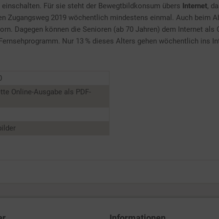
einschalten. Für sie steht der Bewegtbildkonsum übers
Internet
, d
esen Zugangsweg 2019 wöchentlich mindestens einmal. Auch beim Ab
 vorn. Dagegen können die Senioren (ab 70 Jahren) dem Internet als
e Fernsehprogramm. Nur 13 % dieses Alters gehen wöchentlich ins I
0
tte Online-Ausgabe als PDF-
ilder
er
Informationen