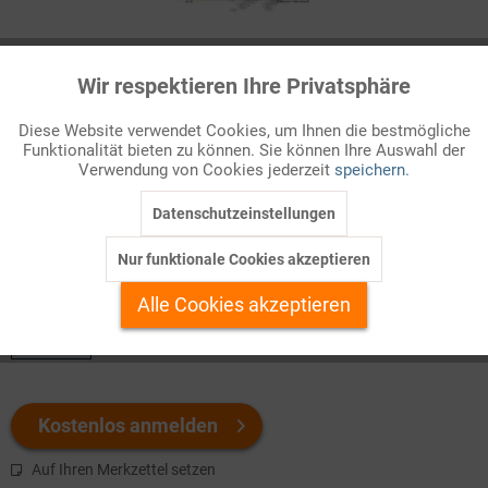
Infografik Nr. 522120
Wir respektieren Ihre Privatsphäre
Aktiv
Funktionale
Die evangelischen Landeskirchen
Diese Website verwendet Cookies, um Ihnen die bestmögliche
Die Evangelische Kirche in Deutschland besteht aus 20
Funktionalität bieten zu können. Sie können Ihre Auswahl der
Inaktiv
Marketing
Verwendung von Cookies jederzeit
speichern.
Landeskirchen, die – mit einer Ausnahme – auf ein bestimmtes
Gebiet begrenzt sind. Im ...
Datenschutzeinstellungen
Inaktiv
Tracking
Nur funktionale Cookies akzeptieren
Welchen Download brauchen Sie?
Inaktiv
Personalisierung
Alle Cookies akzeptieren
color
Inaktiv
Service
Kostenlos anmelden
Auf Ihren Merkzettel setzen