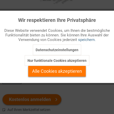
Infografik Nr. 506158
Wir respektieren Ihre Privatsphäre
Aktiv
Funktionale
Studiengebühren in Deutschland
Diese Website verwendet Cookies, um Ihnen die bestmögliche
Vor der Bildungs- und Hochschulreform der 1960er Jahre
Funktionalität bieten zu können. Sie können Ihre Auswahl der
Inaktiv
Marketing
Verwendung von Cookies jederzeit
speichern.
bestanden Studiengebühren in Form einer Semestergrundgebühr
und eines Hörergelds, das für einzelne ...
Datenschutzeinstellungen
Inaktiv
Tracking
Nur funktionale Cookies akzeptieren
Welchen Download brauchen Sie?
Inaktiv
Personalisierung
Alle Cookies akzeptieren
color
Inaktiv
Service
Kostenlos anmelden
Auf Ihren Merkzettel setzen