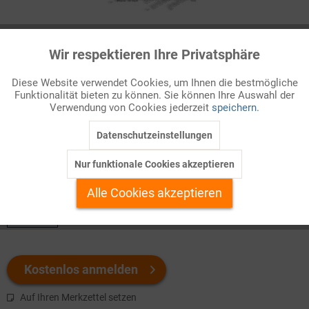
Infografik Nr. 774210
Wir respektieren Ihre Privatsphäre
Aktiv
Funktionale
Die schwedische Verfassung
Diese Website verwendet Cookies, um Ihnen die bestmögliche
Ausgangspunkt der modernen Verfassungsgeschichte
Funktionalität bieten zu können. Sie können Ihre Auswahl der
Inaktiv
Marketing
Verwendung von Cookies jederzeit
speichern.
Schwedens ist das Jahr 1809, in dem König
Karl XIII.
ein auf
Machtteilung angelegtes Staatsgrundgeset ...
Datenschutzeinstellungen
Inaktiv
Tracking
Nur funktionale Cookies akzeptieren
Welchen Download brauchen Sie?
Inaktiv
Personalisierung
Alle Cookies akzeptieren
color
Inaktiv
Service
Kostenlos anmelden
Auf Ihren Merkzettel setzen